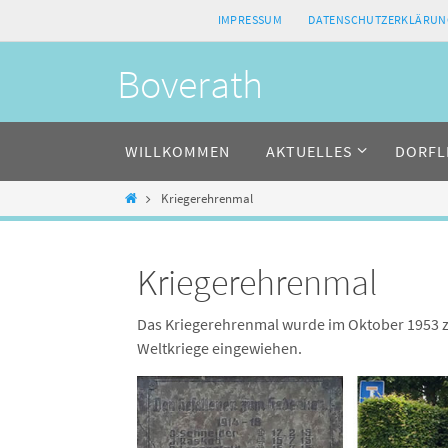
Zum
IMPRESSUM
DATENSCHUTZERKLÄRUN
Inhalt
springen
Boverath
Zum
WILLKOMMEN
AKTUELLES
DORFL
Inhalt
springen
Home
Kriegerehrenmal
Kriegerehrenmal
Das Kriegerehrenmal wurde im Oktober 1953 z
Weltkriege eingewiehen.