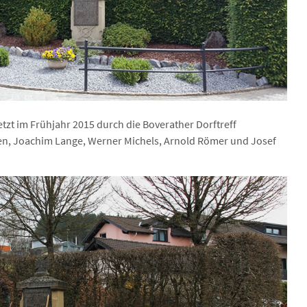
tzt im Frühjahr 2015 durch die Boverather Dorftreff
en, Joachim Lange, Werner Michels, Arnold Römer und Josef