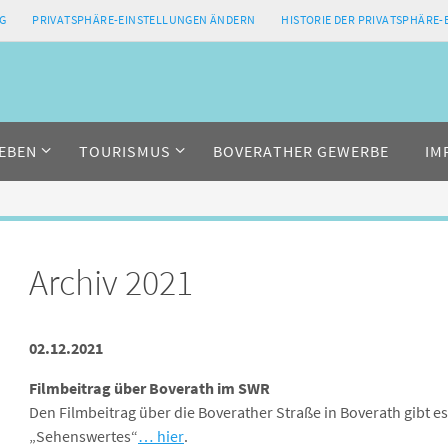
G
PRIVATSPHÄRE-EINSTELLUNGEN ÄNDERN
HISTORIE DER PRIVATSPHÄRE
EBEN
TOURISMUS
BOVERATHER GEWERBE
IM
Archiv 2021
02.12
.2021
Filmbeitrag über Boverath im SWR
Den Filmbeitrag über die Boverather Straße in Boverath gibt e
„Sehenswertes“
… hier
.