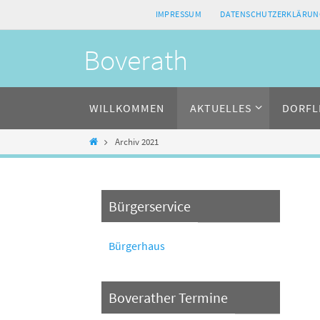
Zum
IMPRESSUM
DATENSCHUTZERKLÄRUN
Inhalt
springen
Boverath
Zum
WILLKOMMEN
AKTUELLES
DORFL
Inhalt
springen
Home
Archiv 2021
Bürgerservice
Bürgerhaus
Boverather Termine