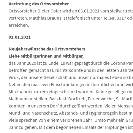
Vertretung des Ortsvorsteher
Ortsvorsteher Dieter Oster wird ab 05.01.2021 vom stellvertre
vertreten. Matthias Brauns ist telefonisch unter Tel.Nr. 3317 od
erreichen.
01.01.2021
Neujahrswünsche des Ortsvorstehers
Liebe Mitbürgerinnen und Mitbürger,
das Jahr 2020 ist zu Ende. Es war geprägt durch die Corona Pa
betroffen gemacht hat. Nichts konnte uns in den letzten Jahrz
Virus, der unsere Gesellschaft und unser normales Leben so bee
Neben den massiven Einschränkungen im beruflichen und wirts
Miteinander extrem eingeschränkt worden. Keine geselligen V
Maibaumaufstellen, Backfest, Dorftreff, Ferienwoche, St. Mar
konnten in unserem Dorf durchgeführt werden. Vielen Mensche
Mund- und Nasenschutz, Abstands- und Hygieneregeln bestimm
Viele sprechen von einem verlorenen Jahr. Umso mehr ein Gru
Jahr zu gehen. Mit dem begonnenen Einsatz der Impfungen ist ei