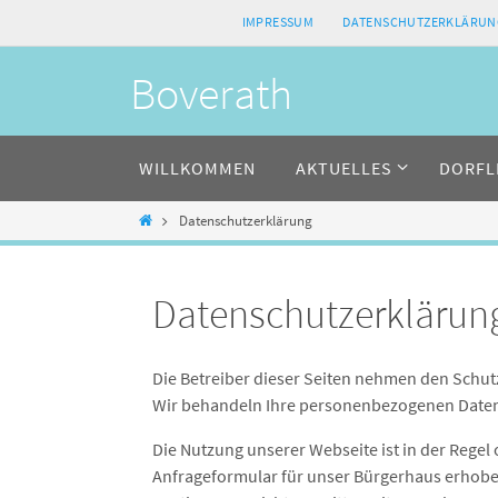
Zum
IMPRESSUM
DATENSCHUTZERKLÄRUN
Inhalt
springen
Boverath
Zum
WILLKOMMEN
AKTUELLES
DORFL
Inhalt
springen
Home
Datenschutzerklärung
Datenschutzerklärun
Die Betreiber dieser Seiten nehmen den Schutz
Wir behandeln Ihre personenbezogenen Daten 
Die Nutzung unserer Webseite ist in der Reg
Anfrageformular für unser Bürgerhaus erhoben 