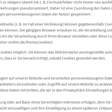
u steigern (damit Sie z. B. Formularfelder nicht immer neu ausfü
rkehrungen pseudonymisiert. Daher ist eine Zuordnung der Daten 
igen personenbezogenen Daten der Nutzer gespeichert
ebseite (z. B. im Fall einer Verlinkung) können gegebenenfalls Co
en können. Die gängigen Browser erlauben es, die Verarbeitung sol
ie Art der Verarbeitung durch Ihren Browser einstellen oder dies
icher-online.de/thema/cookies).
Cookies möglich. Sie können das üblicherweise voreingestellte au
en, dass er Sie benachrichtigt, sobald Cookies gesendet werden.
ien auf unserer Website und verarbeiten personenbezogene Daten (
anbietern einzubinden oder Zugriffe auf unsere Website zu analysi
n diese Daten mit Dritten, die wir in den Privatsphäre-Einstellungen
ung oder auf Basis eines berechtigten Interesses erfolgen, dem Sie
cht einzuwilligen und Ihre Einwilligung zu einem späteren Zeitpun