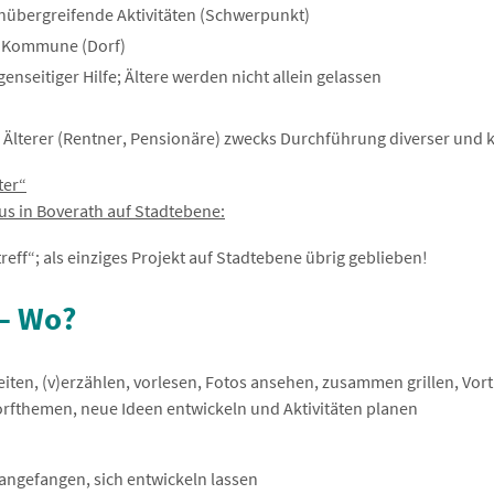
nübergreifende Aktivitäten (Schwerpunkt)
e Kommune (Dorf)
seitiger Hilfe; Ältere werden nicht allein gelassen
lterer (Rentner, Pensionäre) zwecks Durchführung diverser und kl
ter“
s in Boverath auf Stadtebene:
eff“; als einziges Projekt auf Stadtebene übrig geblieben!
 – Wo?
beiten, (v)erzählen, vorlesen, Fotos ansehen, zusammen grillen, Vo
orfthemen, neue Ideen entwickeln und Aktivitäten planen
angefangen, sich entwickeln lassen