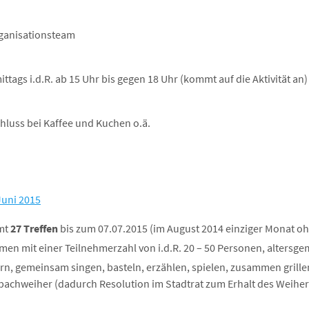
rganisationsteam
tags i.d.R. ab 15 Uhr bis gegen 18 Uhr (kommt auf die Aktivität an)
luss bei Kaffee und Kuchen o.ä.
Juni 2015
mt
27 Treffen
bis zum 07.07.2015 (im August 2014 einziger Monat o
en mit einer Teilnehmerzahl von i.d.R. 20 – 50 Personen, altersge
n, gemeinsam singen, basteln, erzählen, spielen, zusammen grillen
ubachweiher (dadurch Resolution im Stadtrat zum Erhalt des Weiher