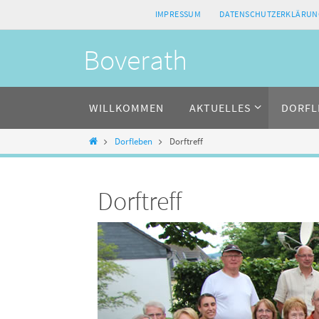
Zum
IMPRESSUM
DATENSCHUTZERKLÄRUN
Inhalt
springen
Boverath
Zum
WILLKOMMEN
AKTUELLES
DORFL
Inhalt
springen
Home
Dorfleben
Dorftreff
Dorftreff