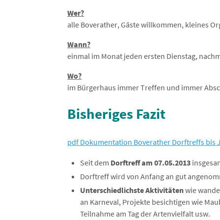
Wer?
alle Boverather, Gäste willkommen, kleines O
Wann?
einmal im Monat jeden ersten Dienstag, nachmit
Wo?
im Bürgerhaus immer Treffen und immer Absch
Bisheriges Fazit
pdf Dokumentation Boverather Dorftreffs bis 
Seit dem
Dorftreff am 07.05.2013
insgesa
Dorftreff wird von Anfang an gut angenomm
Unterschiedlichste Aktivitäten
wie wander
an Karneval, Projekte besichtigen wie Ma
Teilnahme am Tag der Artenvielfalt usw.