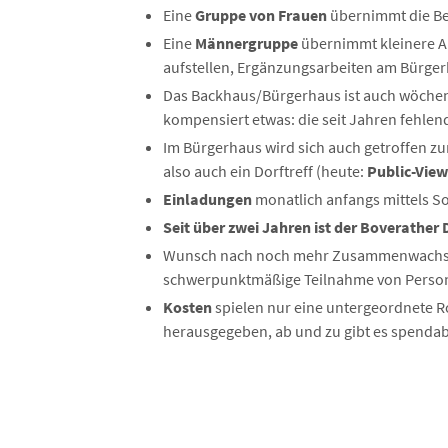
Eine
Gruppe von Frauen
übernimmt die Be
Eine
Männergruppe
übernimmt kleinere Ar
aufstellen, Ergänzungsarbeiten am Bürge
Das Backhaus/Bürgerhaus ist auch wöchent
kompensiert etwas: die seit Jahren fehle
Im Bürgerhaus wird sich auch getroffen z
also auch ein Dorftreff (heute:
Public-View
Einladungen
monatlich anfangs mittels S
Seit über zwei Jahren ist der Boverather
Wunsch nach noch mehr Zusammenwachsen 
schwerpunktmäßige Teilnahme von Perso
Kosten
spielen nur eine untergeordnete R
herausgegeben, ab und zu gibt es spendabl