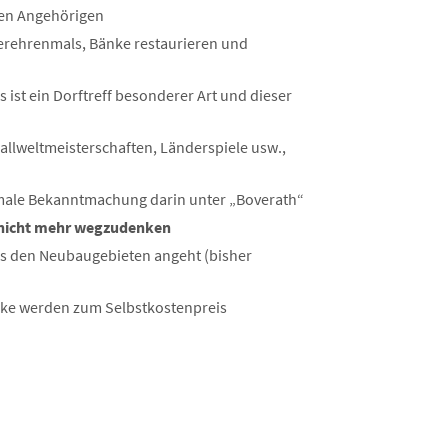
den Angehörigen
gerehrenmals, Bänke restaurieren und
s ist ein Dorftreff besonderer Art und dieser
llweltmeisterschaften, Länderspiele usw.,
rmale Bekanntmachung darin unter „Boverath“
d nicht mehr wegzudenken
 den Neubaugebieten angeht (bisher
änke werden zum Selbstkostenpreis