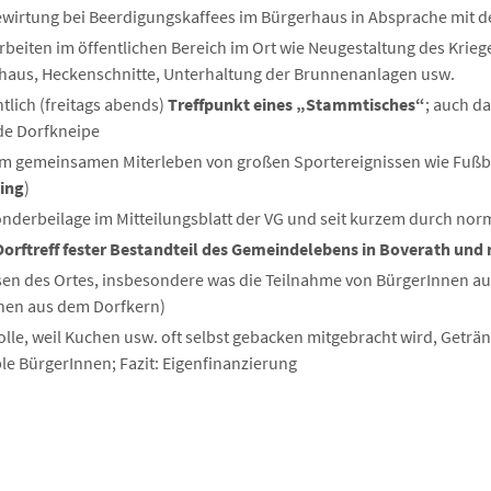
wirtung bei Beerdigungskaffees im Bürgerhaus in Absprache mit 
beiten im öffentlichen Bereich im Ort wie Neugestaltung des Krie
rhaus, Heckenschnitte, Unterhaltung der Brunnenanlagen usw.
lich (freitags abends)
Treffpunkt eines „Stammtisches“
; auch da
nde Dorfkneipe
um gemeinsamen Miterleben von großen Sportereignissen wie Fußba
ing
)
onderbeilage im Mitteilungsblatt der VG und seit kurzem durch no
 Dorftreff fester Bestandteil des Gemeindelebens in Boverath un
des Ortes, insbesondere was die Teilnahme von BürgerInnen aus
nen aus dem Dorfkern)
olle, weil Kuchen usw. oft selbst gebacken mitgebracht wird, Getr
e BürgerInnen; Fazit: Eigenfinanzierung